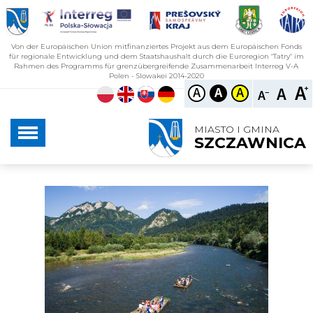
Von der Europäischen Union mitfinanziertes Projekt aus dem Europäischen Fonds
für regionale Entwicklung und dem Staatshaushalt durch die Euroregion "Tatry" im
Rahmen des Programms für grenzübergreifende Zusammenarbeit Interreg V-A
Polen - Slowakei 2014-2020
FLOSSFAHRT IM D
URCHBRUCH VON D
MIASTO I GMINA
UNAJEC
SZCZAWNICA