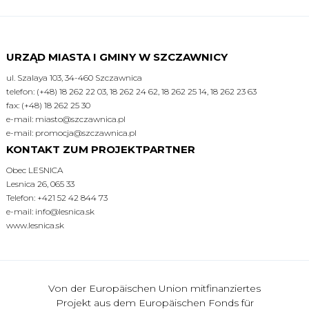
URZĄD MIASTA I GMINY W SZCZAWNICY
ul. Szalaya 103, 34-460 Szczawnica
telefon: (+48) 18 262 22 03, 18 262 24 62, 18 262 25 14, 18 262 23 63
fax: (+48) 18 262 25 30
e-mail: miasto@szczawnica.pl
e-mail: promocja@szczawnica.pl
KONTAKT ZUM PROJEKTPARTNER
Obec LESNICA
Lesnica 26, 065 33
Telefon: +421 52 42 844 73
e-mail: info@lesnica.sk
www.lesnica.sk
Von der Europäischen Union mitfinanziertes
Projekt aus dem Europäischen Fonds für