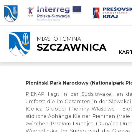
MIASTO I GMINA
SZCZAWNICA
PIENAP
KAR
Pieniński Park Narodowy (Nationalpark Pi
PIENAP liegt in der Südslowakei, an d
umfasst die im Gesamten in der Slowakei
(Golica Gruppe) (Pieniny Właściwe – Eig
südliche Abhänge Kleiner Pieninen (Małe P
zwischen Przełom Dunajca (Dunajec Dur
Wierchliczka. Im Süden wird die Grenze