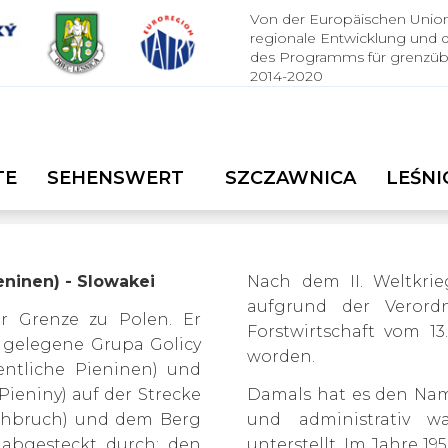
Von der Europäischen Union
regionale Entwicklung und 
des Programms für grenzüb
2014-2020
TE
SEHENSWERT
SZCZAWNICA
LEŚNI
eninen) - Slowakei
Nach dem II. Weltkrie
aufgrund der Verord
er Grenze zu Polen. Er
Forstwirtschaft vom 1
 gelegene Grupa Golicy
worden.
entliche Pieninen) und
ieniny) auf der Strecke
Damals hat es den Nam
chbruch) und dem Berg
und administrativ w
 abgesteckt durch: den
unterstellt. Im Jahre 1