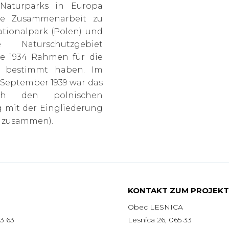
 Naturparks in Europa
le Zusammenarbeit zu
ationalpark (Polen) und
Naturschutzgebiet
ie 1934 Rahmen für die
it bestimmt haben. Im
 September 1939 war das
rch den polnischen
g mit der Eingliederung
e zusammen).
KONTAKT ZUM PROJEK
Obec LESNICA
23 63
Lesnica 26, 065 33