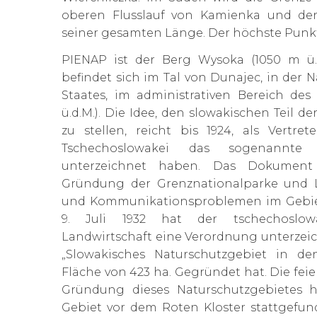
oberen Flusslauf von Kamienka und de
seiner gesamten Länge. Der höchste Punk
PIENAP ist der Berg Wysoka (1050 m ü.d
befindet sich im Tal von Dunajec, in der 
Staates, im administrativen Bereich des
ü.d.M.). Die Idee, den slowakischen Teil d
zu stellen, reicht bis 1924, als Vertr
Tschechoslowakei das sogenannte „
unterzeichnet haben. Das Dokumen
Gründung der Grenznationalparke und 
und Kommunikationsproblemen im Gebiet
9. Juli 1932 hat der tschechoslowa
Landwirtschaft eine Verordnung unterzeichn
„Slowakisches Naturschutzgebiet in de
Fläche von 423 ha. Gegründet hat. Die fei
Gründung dieses Naturschutzgebietes h
Gebiet vor dem Roten Kloster stattgefunde