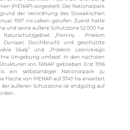
nen (PIENAP) vorgestellt. Der Nationalpark
grund der Verordnung des Slowakischen
anuar 1967 ins Leben gerufen. Zuerst hatte
 ha und seine äußere Schutzzone 52.000 ha.
Naturschutzgebiet „Pieniny - Przełom
– Dunajec Durchbruch) und geschützte
wskie Skały” und „Przełom Leśnickiego
e ihre Umgebung umfasst. In den nächsten
 Strukturen von TANAP geblieben. Erst 1996
s ein selbständiger Nationalpark zu
 die Fläche von PIENAP auf 3749 ha erweitert
 der äußeren Schutzzone ist endgültig auf
orden.