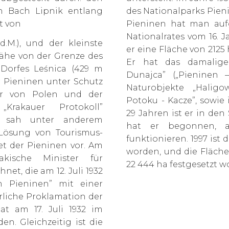
n Bach Lipnik entlang
des Nationalparks Pieni
t von
Pieninen hat man auf
Nationalrates vom 16. J
.M.), und der kleinste
er eine Fläche von 2125
Nähe von der Grenze des
Er hat das damalige 
 Dorfes Leśnica (429 m
Dunajca” („Pieninen 
er Pieninen unter Schutz
Naturobjekte „Haligo
eter von Polen und der
Potoku - Kacze”, sowi
Krakauer Protokoll”
29 Jahren ist er in den
t sah unter anderem
hat er begonnen, al
Lösung von Tourismus-
funktionieren. 1997 ist
 der Pieninen vor. Am
worden, und die Fläche
kische Minister für
22 444 ha festgesetzt w
et, die am 12. Juli 1932
n Pieninen” mit einer
erliche Proklamation der
at am 17. Juli 1932 im
n. Gleichzeitig ist die